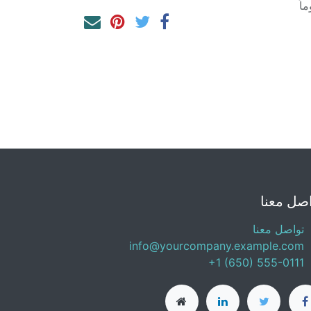
صل معنا
تواصل معنا
info@yourcompany.example.com
+1 (650) 555-0111