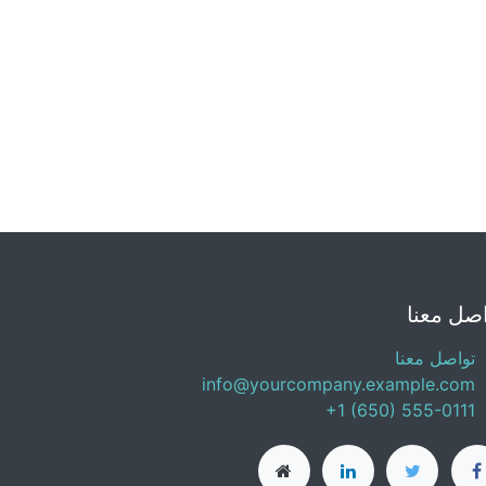
صل معنا
تواصل معنا
info@yourcompany.example.com
+1 (650) 555-0111